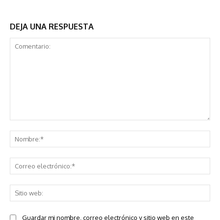
DEJA UNA RESPUESTA
Comentario:
No
Co
ele
Sit
we
Guardar mi nombre, correo electrónico y sitio web en este