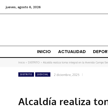
jueves, agosto 6, 2026
INICIO
ACTUALIDAD
DEPOR
Inicio
DISTRITO
Alcaldía realiza toma integral en la Avenida Campo Ser
2 diciembre, 2025
DISTRITO
JUDICIAL
Alcaldía realiza to