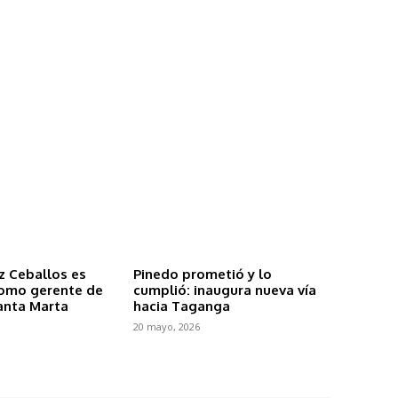
z Ceballos es
Pinedo prometió y lo
omo gerente de
cumplió: inaugura nueva vía
anta Marta
hacia Taganga
20 mayo, 2026