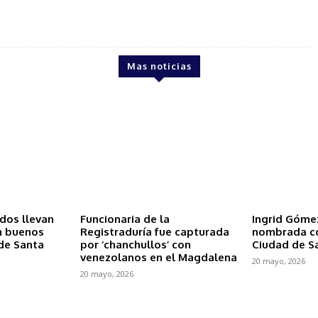
Mas noticias
ados llevan
Funcionaria de la
Ingrid Góme
n buenos
Registraduría fue capturada
nombrada c
de Santa
por ‘chanchullos’ con
Ciudad de S
venezolanos en el Magdalena
20 mayo, 2026
20 mayo, 2026