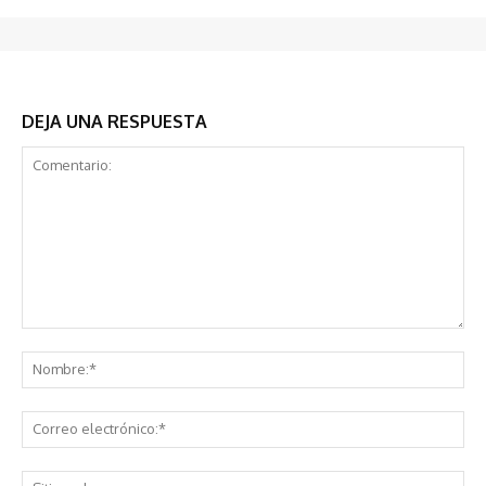
DEJA UNA RESPUESTA
Comentario:
No
Co
ele
Sit