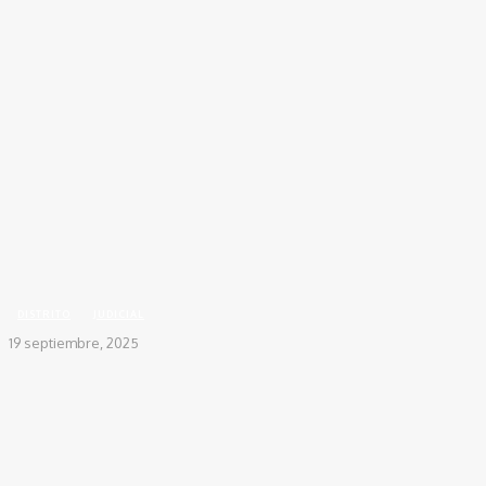
Inicio
DISTRITO
Aprehenden a menor por violencia intrafamiliar en Ciudad Equidad
DISTRITO
JUDICIAL
19 septiembre, 2025