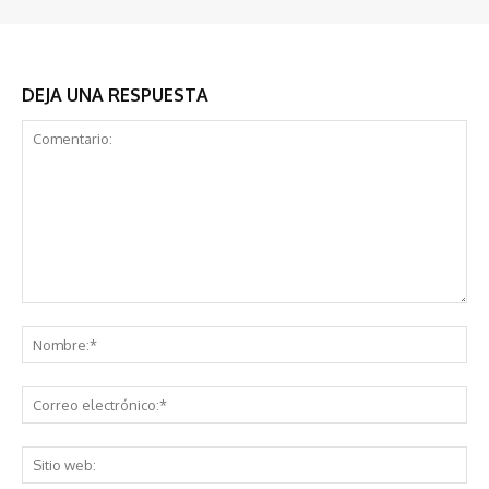
DEJA UNA RESPUESTA
Comentario:
No
Co
ele
Sit
we