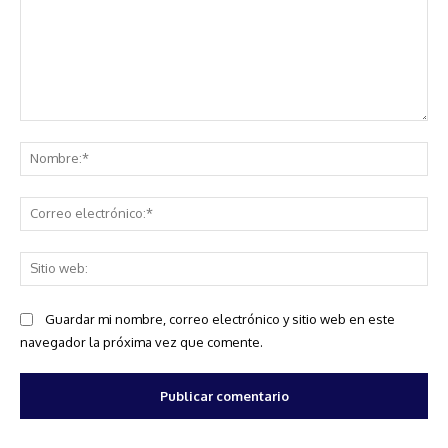
Comentario:
No
Co
ele
Sit
we
Guardar mi nombre, correo electrónico y sitio web en este
navegador la próxima vez que comente.