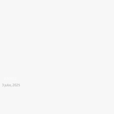
Inicio
DISTRITO
Ataque a mototaxista termina con un herdo por bala perdida en
Los...
DISTRITO
3 julio, 2025