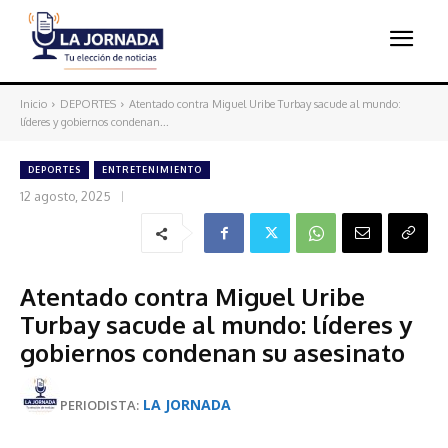
Inicio
DEPORTES
Atentado contra Miguel Uribe Turbay sacude al mundo:
líderes y gobiernos condenan...
DEPORTES
ENTRETENIMIENTO
12 agosto, 2025
Atentado contra Miguel Uribe
Turbay sacude al mundo: líderes y
gobiernos condenan su asesinato
LA JORNADA
PERIODISTA: