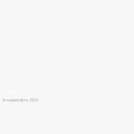
Inicio
DISTRITO
Avanza plan piloto para remover Hydrilla en la Ciénaga Grande de
Santa...
DISTRITO
16 septiembre, 2025