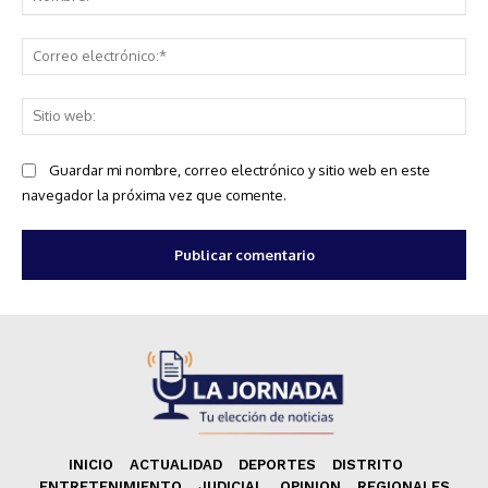
Co
ele
Sit
we
Guardar mi nombre, correo electrónico y sitio web en este
navegador la próxima vez que comente.
INICIO
ACTUALIDAD
DEPORTES
DISTRITO
ENTRETENIMIENTO
JUDICIAL
OPINION
REGIONALES