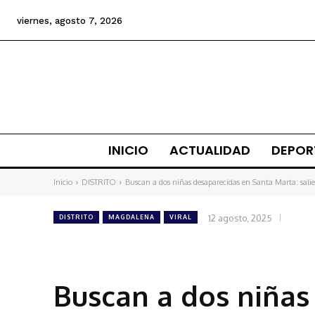
viernes, agosto 7, 2026
INICIO
ACTUALIDAD
DEPOR
Inicio
DISTRITO
Buscan a dos niñas desaparecidas en Santa Marta: salier
12 agosto, 2025
DISTRITO
MAGDALENA
VIRAL
Buscan a dos niñas