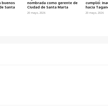
n buenos
nombrada como gerente de
cumplió: ina
de Santa
Ciudad de Santa Marta
hacia Tagan
20 mayo, 2026
20 mayo, 2026