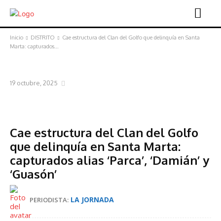
Inicio
DISTRITO
Cae estructura del Clan del Golfo que delinquía en Santa
Marta: capturados...
DISTRITO
JUDICIAL
19 octubre, 2025
Cae estructura del Clan del Golfo
que delinquía en Santa Marta:
capturados alias ‘Parca’, ‘Damián’ y
‘Guasón’
LA JORNADA
PERIODISTA: