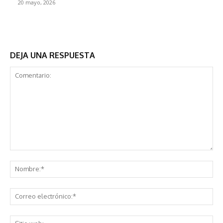
20 mayo, 2026
DEJA UNA RESPUESTA
Comentario:
No
Co
ele
Sit