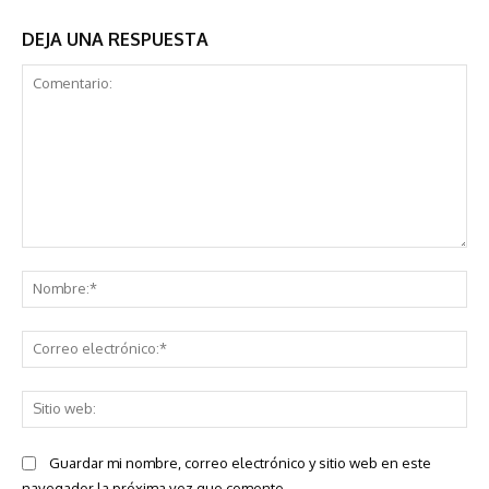
DEJA UNA RESPUESTA
Comentario:
No
Co
ele
Sit
we
Guardar mi nombre, correo electrónico y sitio web en este
navegador la próxima vez que comente.