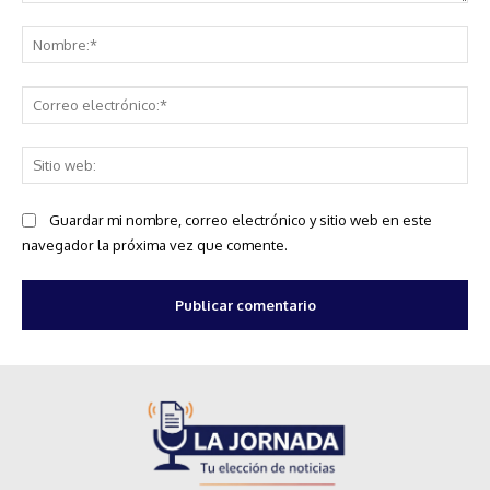
Comentario:
No
Co
ele
Sit
we
Guardar mi nombre, correo electrónico y sitio web en este
navegador la próxima vez que comente.