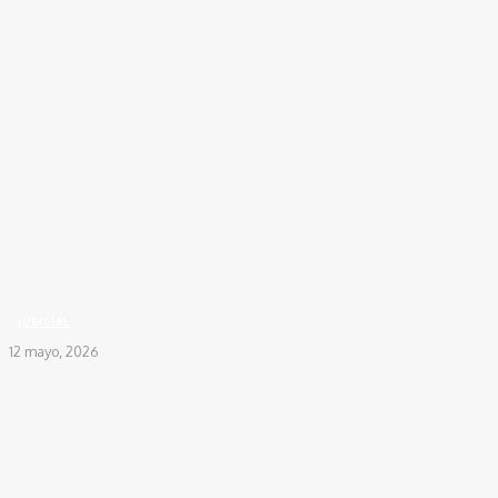
Inicio
JUDICIAL
Con nueva medida de pico y placa, Alcaldía Santa Marta regula la...
JUDICIAL
12 mayo, 2026