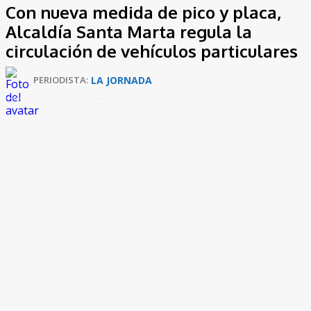
Con nueva medida de pico y placa,
Alcaldía Santa Marta regula la
circulación de vehículos particulares
LA JORNADA
PERIODISTA:
Por medio del Decreto 213 del 8 de mayo de 2026, la Alcaldía
Distrital de Santa Marta adopta nuevas medidas de restricción
y circulación de vehículos automotores de servicio particular en
el área urbana de la ciudad, con el propósito de garantizar una
movilidad más ordenada, reducir la congestión vehicular,
disminuir los niveles de afectación ambiental y proteger la
infraestructura vial de la ciudad.
El decreto establece que los automóviles, camperos,
camionetas y microbuses de servicio particular deberán cumplir
con la medida de pico y placa, aplicable de lunes a viernes