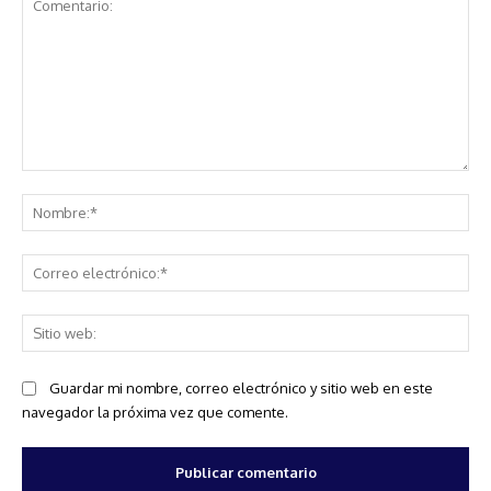
Comentario:
No
Co
ele
Sit
we
Guardar mi nombre, correo electrónico y sitio web en este
navegador la próxima vez que comente.