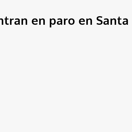
ntran en paro en Santa
iones de Colombia iniciaron un paro los días 19 y 20 d
n sobre la fecha de pago de los honorarios correspon
plido con sus funciones, no han recibido respuesta cl
nder labores durante estas dos jornadas.
en Santa Marta, donde los defensores públicos se manti