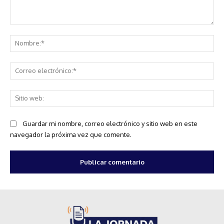
Comentario:
No
Co
ele
Sit
we
Guardar mi nombre, correo electrónico y sitio web en este
navegador la próxima vez que comente.