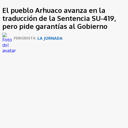
El pueblo Arhuaco avanza en la
traducción de la Sentencia SU-419,
pero pide garantías al Gobierno
LA JORNADA
PERIODISTA:
La Universidad del Magdalena lidera la traducción al idioma
iku
de la
Sentencia SU-419 de 2024
, un fallo de la
Corte
Constitucional
que reafirma la autonomía y el autogobierno
de los pueblos indígenas. El proceso, respaldado por el
Ministerio del Interior
, busca que las comunidades
Arhuacas
comprendan a fondo el alcance de la decisión y
puedan ejercer sus derechos desde su cosmovisión.
Durante septiembre se completó la traducción del