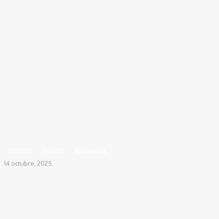
Inicio
DISTRITO
El pueblo Arhuaco avanza en la traducción de la Sentencia SU-419,
pero...
DISTRITO
GUAJIRA
MAGDALENA
14 octubre, 2025