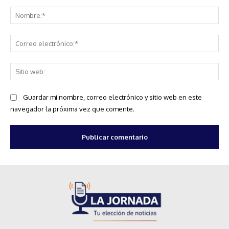
Comentario:
No
Co
ele
Sit
we
Guardar mi nombre, correo electrónico y sitio web en este
navegador la próxima vez que comente.