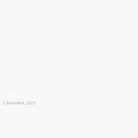
Inicio
DISTRITO
Gobierno y Distrito presentan avances del plan maestro de
acueducto y alcantarillado...
DISTRITO
5 diciembre, 2025