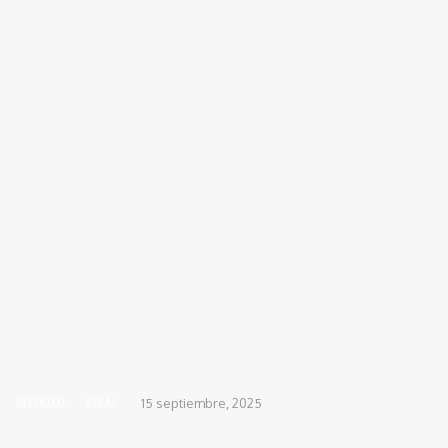
INICIO
ACTUALIDAD
DEPORTES
DIS
Inicio
DISTRITO
Hallan asesinado a joven desaparecido en Gaira; lo conocían como ‘el
15 septiembre, 2025
DISTRITO
VIRAL