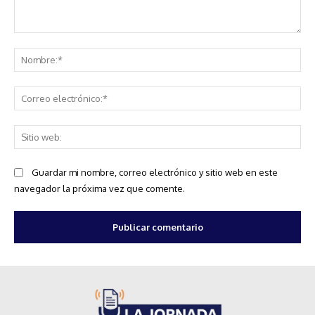
Comentario:
No
Co
ele
Sit
we
Guardar mi nombre, correo electrónico y sitio web en este
navegador la próxima vez que comente.