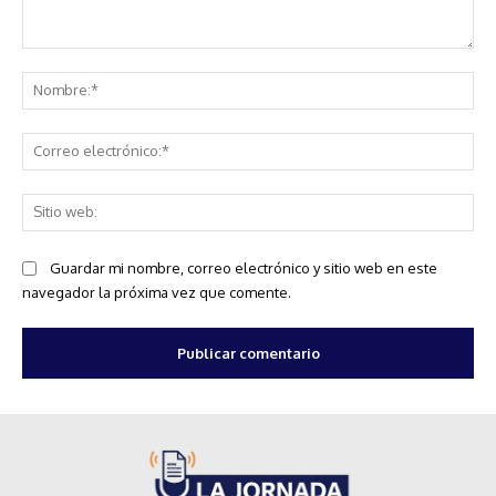
Comentario:
No
Co
ele
Sit
we
Guardar mi nombre, correo electrónico y sitio web en este
navegador la próxima vez que comente.