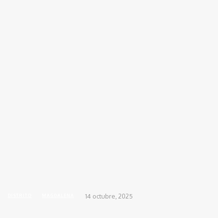
INICIO
ACTUALIDAD
DEPORTES
DIS
Inicio
DISTRITO
Lluvias causan afectaciones en varios barrios de El Retén y la Alcaldía..
14 octubre, 2025
DISTRITO
MAGDALENA