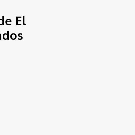
de El
ados