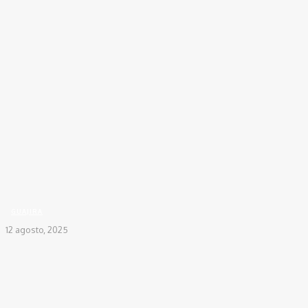
Inicio
REGIONALES
GUAJIRA
Maduro propone a Petro unir fuerzas militares de
Colombia y Venezuela en...
GUAJIRA
12 agosto, 2025