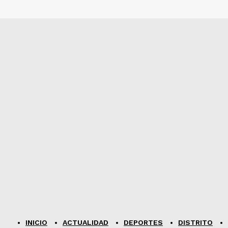
Por favor ingrese su dirección de correo electrónico aquí
INICIO
ACTUALIDAD
DEPORTES
DISTRITO