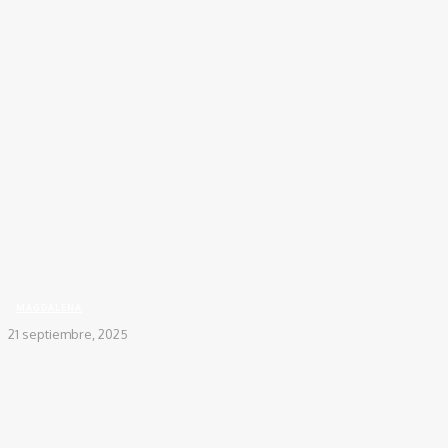
Inicio
REGIONALES
MAGDALENA
Más de 375 mil jóvenes del Magdalena podrán
votar en elecciones de...
MAGDALENA
21 septiembre, 2025