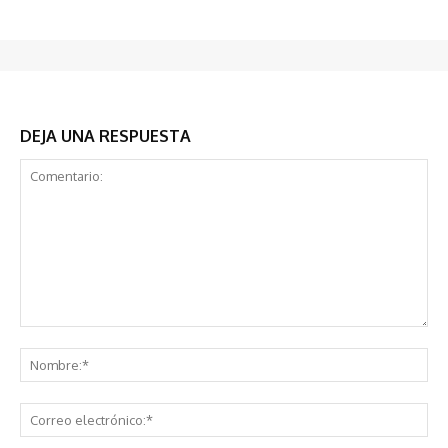
DEJA UNA RESPUESTA
Comentario:
No
Co
ele