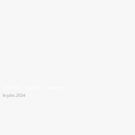
Inicio
DEPORTES
Otro samario asesinado en Dibulla
DEPORTES
DISTRITO
GUAJIRA
16 julio, 2024