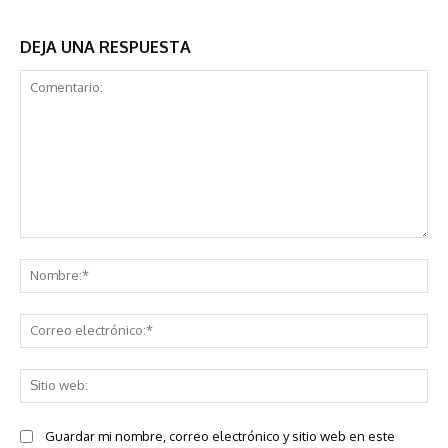
DEJA UNA RESPUESTA
Comentario:
No
Co
ele
Sit
we
Guardar mi nombre, correo electrónico y sitio web en este