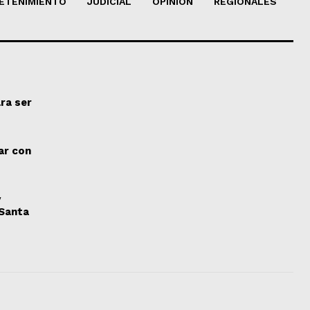
ETENIMIENTO
JUDICIAL
OPINION
REGIONALES
ra ser
ar con
y
 Santa