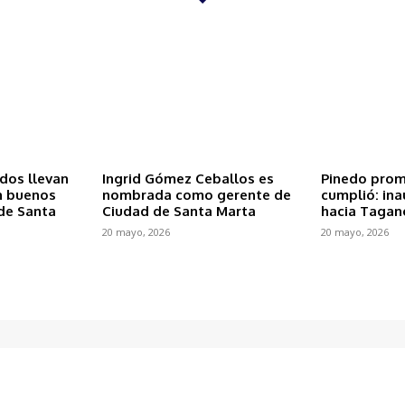
ados llevan
Ingrid Gómez Ceballos es
Pinedo prom
n buenos
nombrada como gerente de
cumplió: ina
de Santa
Ciudad de Santa Marta
hacia Tagan
20 mayo, 2026
20 mayo, 2026