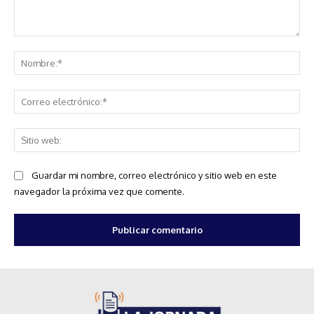
Comentario:
No
Co
ele
Sit
we
Guardar mi nombre, correo electrónico y sitio web en este
navegador la próxima vez que comente.