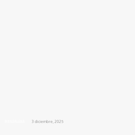
INICIO
ACTUALIDAD
DEPORTES
DIS
Inicio
REGIONALES
MAGDALENA
Reacción inmediata de la Policía Magdalena permit
3 diciembre, 2025
MAGDALENA