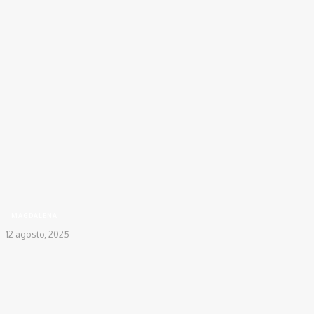
Inicio
REGIONALES
MAGDALENA
“Respete la terna o será cómplice”: Caicedo
lanza advertencia a Petro por...
MAGDALENA
12 agosto, 2025