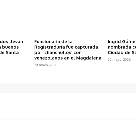
ados llevan
Funcionaria de la
Ingrid Góme
n buenos
Registraduría fue capturada
nombrada c
de Santa
por ‘chanchullos’ con
Ciudad de S
venezolanos en el Magdalena
20 mayo, 2026
20 mayo, 2026