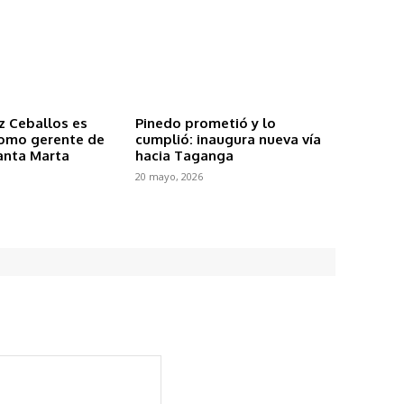
z Ceballos es
Pinedo prometió y lo
omo gerente de
cumplió: inaugura nueva vía
anta Marta
hacia Taganga
20 mayo, 2026