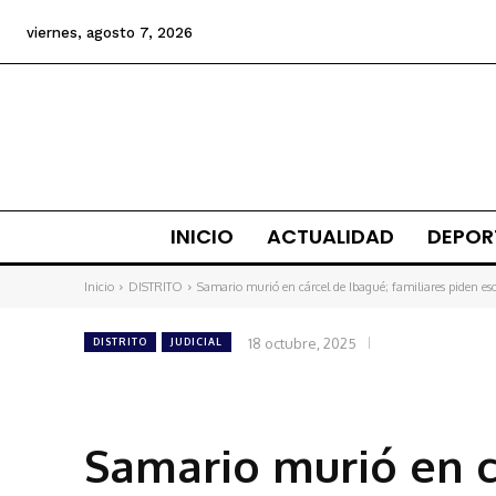
viernes, agosto 7, 2026
INICIO
ACTUALIDAD
DEPOR
Inicio
DISTRITO
Samario murió en cárcel de Ibagué; familiares piden es
18 octubre, 2025
DISTRITO
JUDICIAL
Samario murió en c