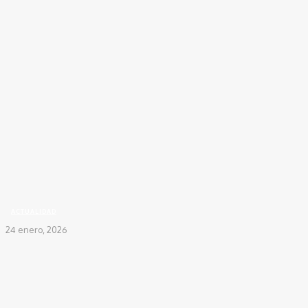
Inicio
ACTUALIDAD
Santa Marta presenta agenda oficial de sus Carnavales 2026:
'Desde el Corazón...
ACTUALIDAD
24 enero, 2026