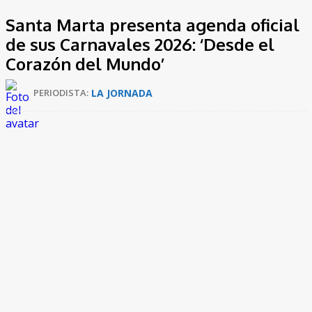
Santa Marta presenta agenda oficial
de sus Carnavales 2026: ‘Desde el
Corazón del Mundo’
LA JORNADA
PERIODISTA:
Carlos Pinedo Cuello, alcalde de Santa Marta, en las últimas
horas lanzó oficialmente
‘Un Solo Carnaval: Desde el
Corazón del Mundo 2026’,
una apuesta institucional que
fortalece la identidad samaria y consolida el Carnaval como una
celebración incluyente, participativa y representativa de la
diversidad cultural del territorio.
El lanzamiento se llevó a cabo en el Teatro Santa Marta y
reunió a autoridades distritales, gestores culturales,
fundaciones, aliados estratégicos, así como a reyes y reinas de