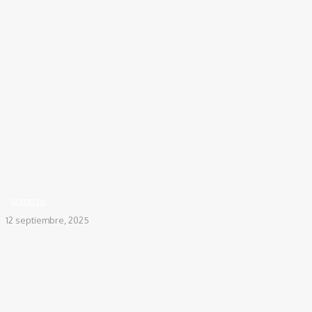
Inicio
DISTRITO
Se levanta el paro en la Troncal de Oriente tras acuerdos entre...
DISTRITO
12 septiembre, 2025