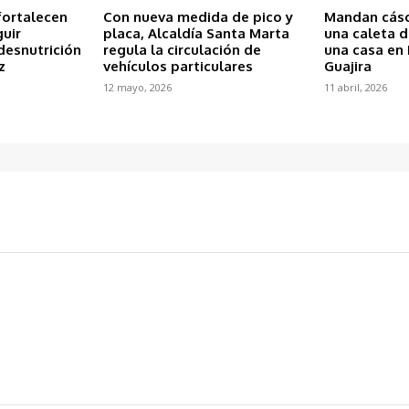
fortalecen
Con nueva medida de pico y
Mandan cásc
guir
placa, Alcaldía Santa Marta
una caleta 
desnutrición
regula la circulación de
una casa en 
z
vehículos particulares
Guajira
12 mayo, 2026
11 abril, 2026