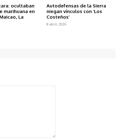
ara: ocultaban
Autodefensas de la Sierra
de marihuana en
niegan vínculos con ‘Los
Maicao, La
Costeños’
8 abril, 2026