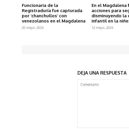
Funcionaria de la
En el Magdalena 
Registraduría fue capturada
acciones para se
por ‘chanchullos’ con
disminuyendo la 
venezolanos en el Magdalena
infantil en la niñe
20 mayo, 2026
12 mayo, 2026
DEJA UNA RESPUESTA