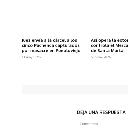
k
Juez envía a la cárcel a los
Así opera la exto
cinco Pachenca capturados
controla el Merc
por masacre en Puebloviejo
de Santa Marta
11 mayo, 2026
5 mayo, 2026
DEJA UNA RESPUESTA