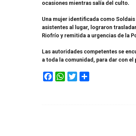
ocasiones mientras salía del culto.
Una mujer identificada como Soldais 
asistentes al lugar, lograron traslad
Riofrío y remitida a urgencias de la P
Las autoridades competentes se enc
a toda la comunidad, para dar con el
F
W
T
C
a
h
wi
o
c
at
tt
m
e
s
er
p
b
A
ar
o
p
tir
o
p