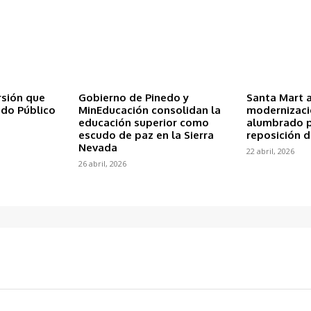
rsión que
Gobierno de Pinedo y
Santa Mart 
ado Público
MinEducación consolidan la
modernizaci
educación superior como
alumbrado p
escudo de paz en la Sierra
reposición d
Nevada
22 abril, 2026
26 abril, 2026