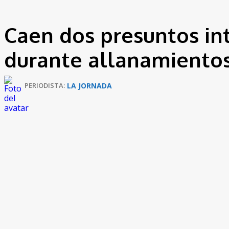
Caen dos presuntos in
durante allanamientos
LA JORNADA
PERIODISTA:
En un operativo conjunto entre la
Seccional de Investigaci
en flagrancia dos presuntos miembros del
Clan del Golfo
e
Bárbara de Pinto
.
Durante las diligencias de allanamiento y registro, las au
un teléfono celular
, elementos que quedaron a disposición 
Los detenidos, conocidos con los alias de
‘Chando’
y
‘El 