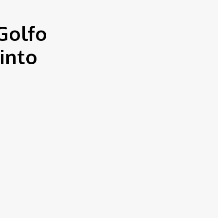
Golfo
into
ueron capturados
io de
Santa
8, dos chapuzas y
arrascal Gómez del