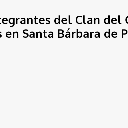
tegrantes del Clan del 
 en Santa Bárbara de P
ón Criminal de la Policía del Magdalena y el Gaula Militar
, f
n el corregimiento de
Cienegueta
, jurisdicción del municip
toridades incautaron
dos revólveres, 18 cartuchos calibre 3
de la Fiscalía.
Soldado’
, serían parte de la subestructura
Sergio Antonio C