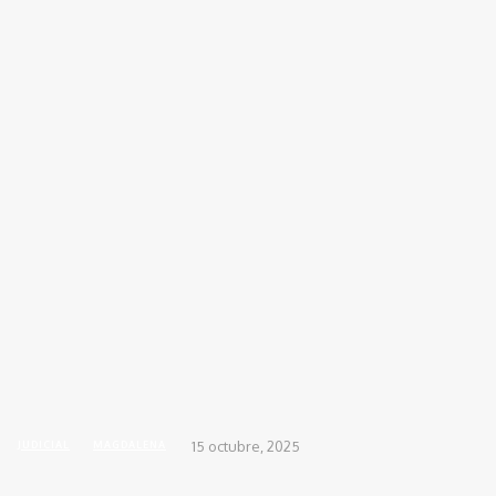
INICIO
ACTUALIDAD
DEPORTES
DIS
Inicio
JUDICIAL
Caen dos presuntos integrantes del Clan del Golfo durante allanamient
15 octubre, 2025
JUDICIAL
MAGDALENA