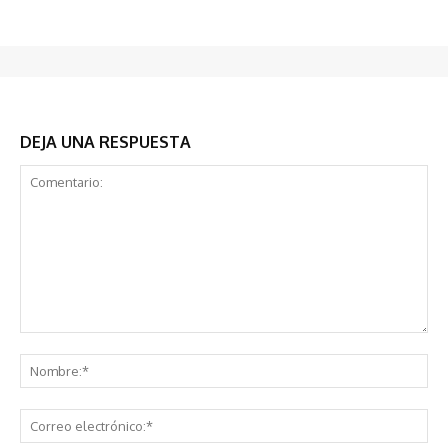
DEJA UNA RESPUESTA
Comentario:
No
Co
ele