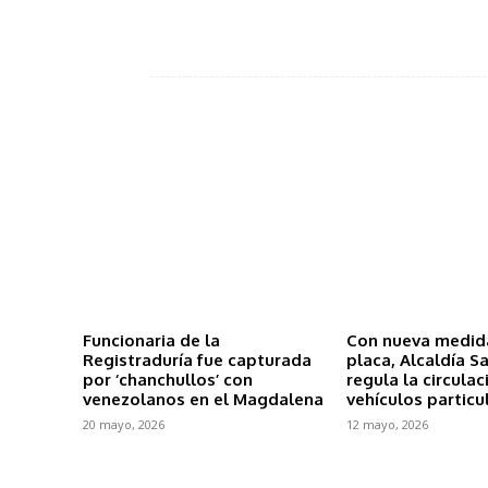
Funcionaria de la
Con nueva medida
Registraduría fue capturada
placa, Alcaldía S
por ‘chanchullos’ con
regula la circula
venezolanos en el Magdalena
vehículos particu
20 mayo, 2026
12 mayo, 2026