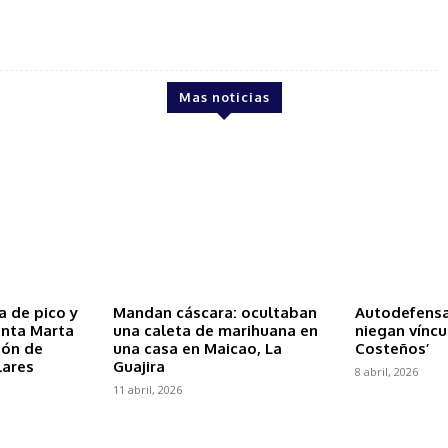
Mas noticias
 de pico y
Mandan cáscara: ocultaban
Autodefensas
anta Marta
una caleta de marihuana en
niegan víncu
ción de
una casa en Maicao, La
Costeños’
lares
Guajira
8 abril, 2026
11 abril, 2026