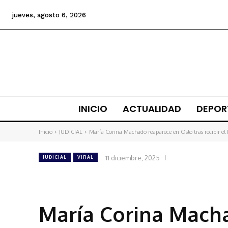
jueves, agosto 6, 2026
INICIO
ACTUALIDAD
DEPOR
Inicio
JUDICIAL
María Corina Machado reaparece en Oslo tras recibir el N
11 diciembre, 2025
JUDICIAL
VIRAL
María Corina Macha