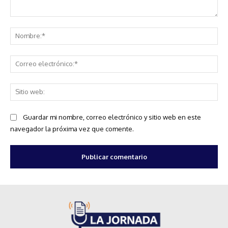
Comentario:
No
Co
ele
Sit
we
Guardar mi nombre, correo electrónico y sitio web en este
navegador la próxima vez que comente.