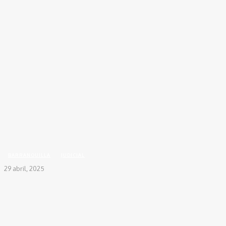
Inicio
REGIONALES
BARRANQUILLA
Ex policía, vinculado presuntamente al
grupo Los Costeños fue capturado en Santa...
BARRANQUILLA
JUDICIAL
29 abril, 2025