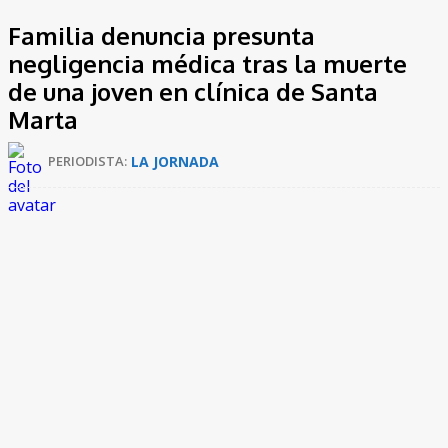
Familia denuncia presunta
negligencia médica tras la muerte
de una joven en clínica de Santa
Marta
LA JORNADA
PERIODISTA:
Una familia samaria exige respuestas por la muerte de
Lina
Esther Tecillo Ortega
,
una joven de 24 años que falleció
en la clínica El Prado
, en hechos que hoy son investigados
por la
Fiscalía General de la Nación
. Los padres de la
víctima aseguran que hubo demoras e irregularidades
durante su atención médica.
Lina, residente en el barrio La Paz y trabajadora de Crepes