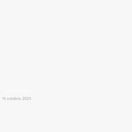
Inicio
Sin categoría
Familia denuncia presunta negligencia médica tras la muerte de
una joven en...
SIN CATEGORÍA
15 octubre, 2025