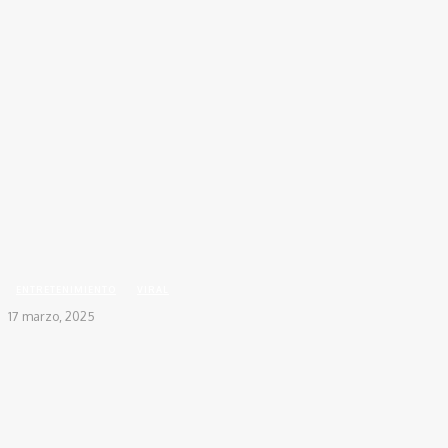
Inicio
ENTRETENIMIENTO
Se viene ‘La Jerarquía’ nuevo álbum de Peter Manjarrés
ENTRETENIMIENTO
VIRAL
17 marzo, 2025