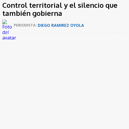
Control territorial y el silencio que
también gobierna
DIEGO RAMIREZ OYOLA
PERIODISTA:
Hablar de seguridad en mayo en
Santa Marta
implica mirar
más allá de los hechos visibles y atender a lo que no se dice. El
mes avanzó entre rumores persistentes, presencias armadas
normalizadas y una sensación compartida en muchos barrios:
hay zonas donde el control ya no lo ejerce el Estado, sino
actores que operan en silencio.
No fueron necesarios grandes enfrentamientos para marcar el
pulso del mes. Bastaron las ausencias. Sectores donde la
autoridad no entra con regularidad, horarios en los que la
vigilancia desaparece y comunidades que saben cuándo callar.
Mayo confirmó que el control territorial no siempre se impone
con violencia abierta; a veces se consolida con acuerdos