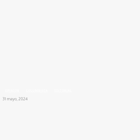
Inicio
OPINION
COLUMNISTA
Control territorial y el silencio que también gobierna
OPINION
COLUMNISTA
EDITORIAL
31 mayo, 2024