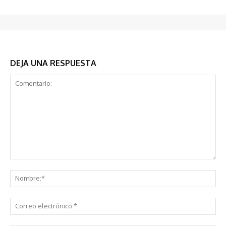
DEJA UNA RESPUESTA
Comentario:
No
Co
ele