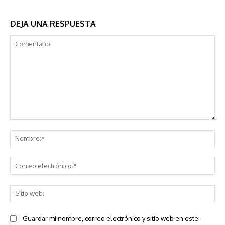
DEJA UNA RESPUESTA
Comentario:
No
Co
ele
Sit
we
Guardar mi nombre, correo electrónico y sitio web en este